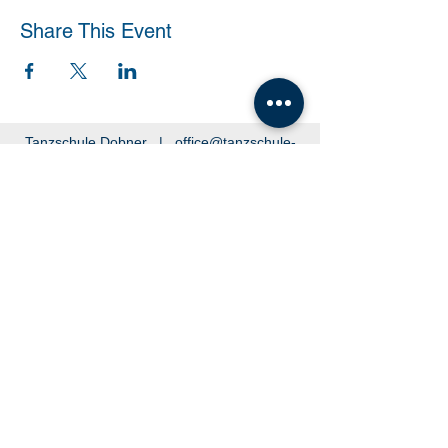
Share This Event
Tanzschule Dobner |
office@tanzschule-
dobner.at
2540 Bad Vöslau - Hanuschgasse 1/3 |
2362 Biedermannsdorf - Josef Bauer Straße
30
© 2026 by Tanzschule Dobner
© 2026 by Tanzschule Dobner