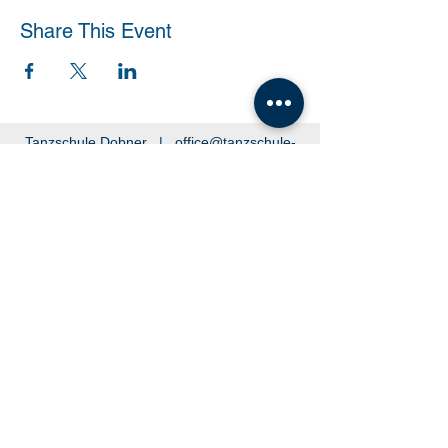
Share This Event
Tanzschule Dobner |
office@tanzschule-
dobner.at
2540 Bad Vöslau - Hanuschgasse 1/3 |
2362 Biedermannsdorf - Josef Bauer Straße
30
© 2026 by Tanzschule Dobner
© 2026 by Tanzschule Dobner