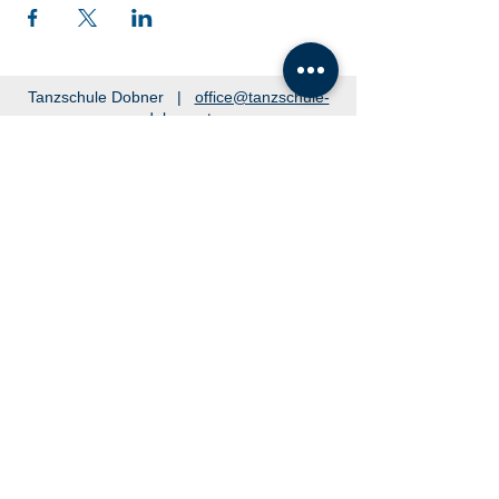
Tanzschule Dobner |
office@tanzschule-
dobner.at
2540 Bad Vöslau - Hanuschgasse 1/3 |
2362 Biedermannsdorf - Josef Bauer Straße
30
© 2026 by Tanzschule Dobner
© 2026 by Tanzschule Dobner