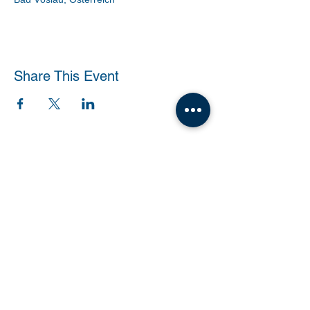
Share This Event
Tanzschule Dobner |
office@tanzschule-
dobner.at
2540 Bad Vöslau - Hanuschgasse 1/3 |
2362 Biedermannsdorf - Josef Bauer Straße
30
© 2026 by Tanzschule Dobner
© 2026 by Tanzschule Dobner