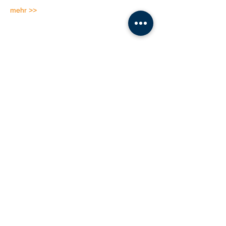
mehr >>
Share This Event
Tanzschule Dobner |
office@tanzschule-
dobner.at
2540 Bad Vöslau - Hanuschgasse 1/3 |
2362 Biedermannsdorf - Josef Bauer Straße
30
© 2026 by Tanzschule Dobner
© 2026 by Tanzschule Dobner