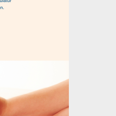
ulatur
n.