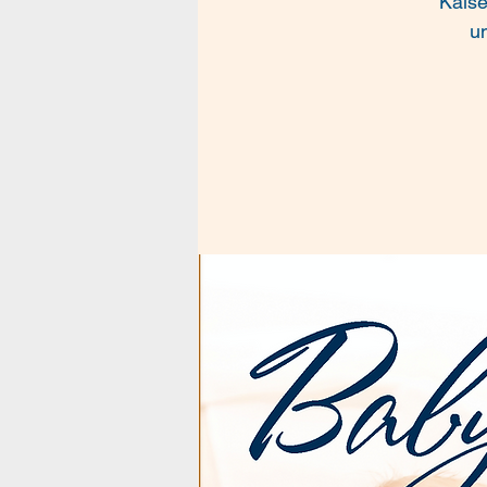
Kaise
u