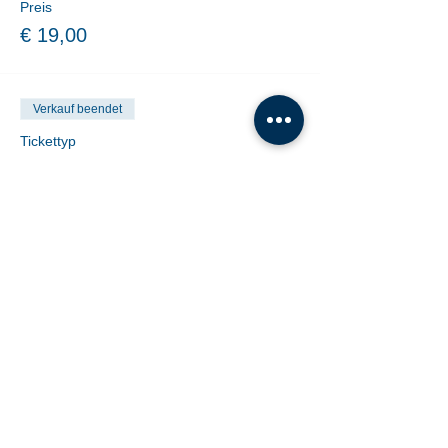
Preis
€ 19,00
Verkauf beendet
Tickettyp
10er Block Online-Kauf
Mehr Infos
Preis
€ 140,00
Share This Event