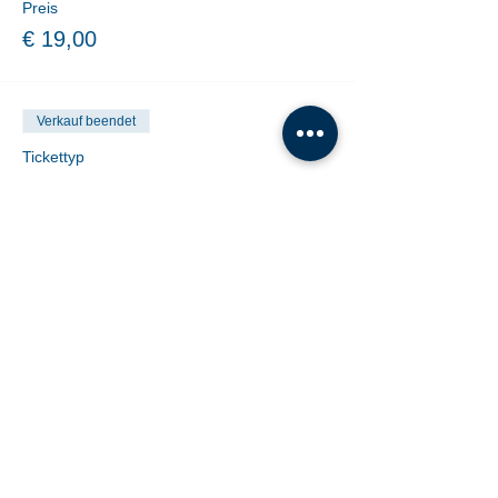
Preis
€ 19,00
Verkauf beendet
Tickettyp
10er Block Online Kauf
Mehr Infos
Preis
€ 140,00
Share This Event