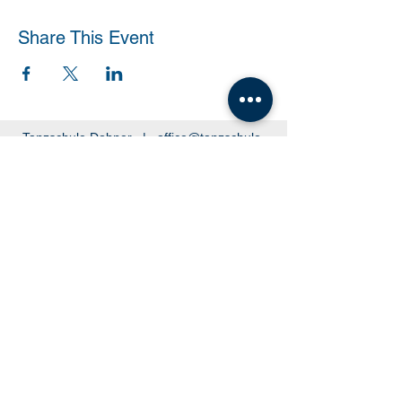
Share This Event
Tanzschule Dobner |
office@tanzschule-
dobner.at
2540 Bad Vöslau - Hanuschgasse 1/3 |
2362 Biedermannsdorf - Josef Bauer Straße
30
© 2026 by Tanzschule Dobner
© 2026 by Tanzschule Dobner