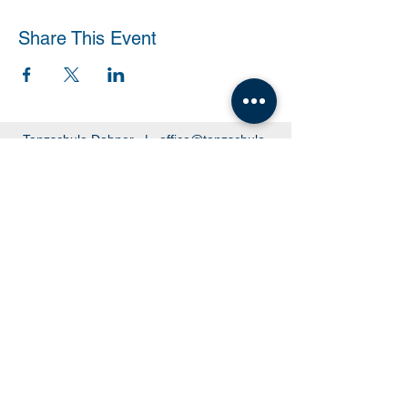
Share This Event
Tanzschule Dobner |
office@tanzschule-
dobner.at
2540 Bad Vöslau - Hanuschgasse 1/3 |
2362 Biedermannsdorf - Josef Bauer Straße
30
© 2026 by Tanzschule Dobner
© 2026 by Tanzschule Dobner