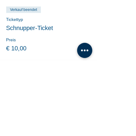
Verkauf beendet
Tickettyp
Schnupper-Ticket
Preis
€ 10,00
Share This Event
Tanzschule Dobner |
office@tanzschule-
dobner.at