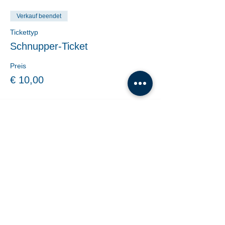
Verkauf beendet
Tickettyp
Schnupper-Ticket
Preis
€ 10,00
Share This Event
Tanzschule Dobner |
office@tanzschule-
dobner.at