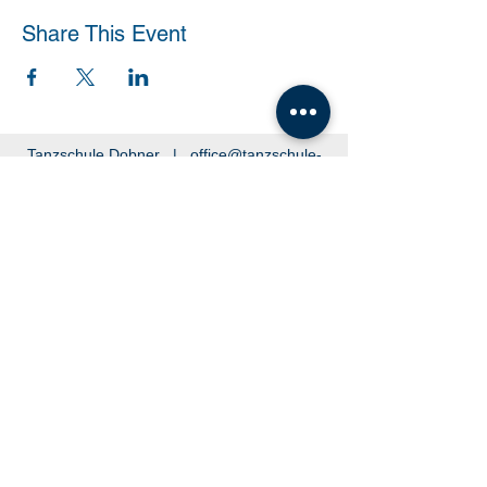
Share This Event
Tanzschule Dobner |
office@tanzschule-
dobner.at
2540 Bad Vöslau - Hanuschgasse 1/3 |
2362 Biedermannsdorf - Josef Bauer Straße
30
© 2026 by Tanzschule Dobner
© 2026 by Tanzschule Dobner