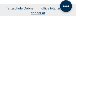
Tanzschule Dobner |
office@tanzschule-
dobner.at
2540 Bad Vöslau - Hanuschgasse 1/3 |
2362 Biedermannsdorf - Josef Bauer Straße
30
© 2026 by Tanzschule Dobner
© 2026 by Tanzschule Dobner
Datenschutz
|
Impressum