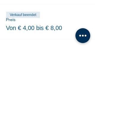
Verkauf beendet
Preis
Von € 4,00 bis € 8,00
Share This Event
Tanzschule Dobner |
office@tanzschule-
dobner.at
2540 Bad Vöslau - Hanuschgasse 1/3 |
2362 Biedermannsdorf - Josef Bauer Straße
30