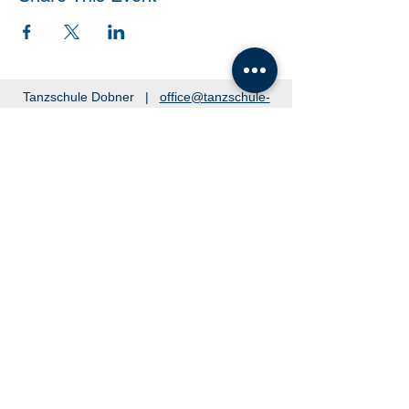
Tanzschule Dobner |
office@tanzschule-
dobner.at
2540 Bad Vöslau - Hanuschgasse 1/3 |
2362 Biedermannsdorf - Josef Bauer Straße
30
© 2026 by Tanzschule Dobner
© 2026 by Tanzschule Dobner