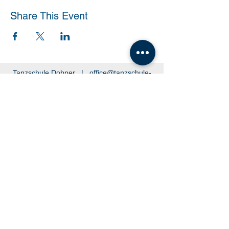
Share This Event
Tanzschule Dobner |
office@tanzschule-
dobner.at
2540 Bad Vöslau - Hanuschgasse 1/3 |
2362 Biedermannsdorf - Josef Bauer Straße
30
© 2026 by Tanzschule Dobner
© 2026 by Tanzschule Dobner