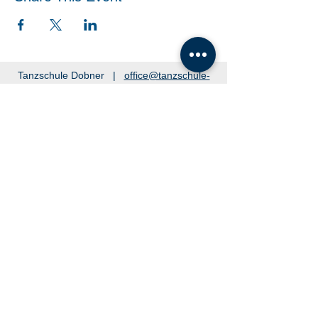
Tanzschule Dobner |
office@tanzschule-
dobner.at
2540 Bad Vöslau - Hanuschgasse 1/3 |
2362 Biedermannsdorf - Josef Bauer Straße
30
© 2026 by Tanzschule Dobner
© 2026 by Tanzschule Dobner