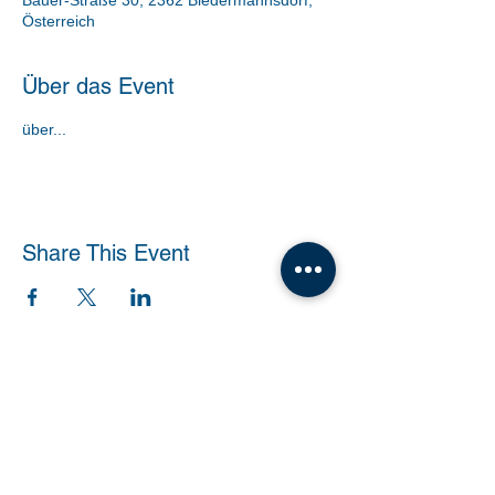
Bauer-Straße 30, 2362 Biedermannsdorf,
Österreich
Über das Event
über...
Share This Event
Tanzschule Dobner |
office@tanzschule-
dobner.at
2540 Bad Vöslau - Hanuschgasse 1/3 |
2362 Biedermannsdorf - Josef Bauer Straße
30