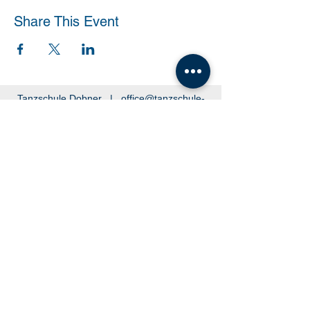
Share This Event
Tanzschule Dobner |
office@tanzschule-
dobner.at
2540 Bad Vöslau - Hanuschgasse 1/3 |
2362 Biedermannsdorf - Josef Bauer Straße
30
© 2026 by Tanzschule Dobner
© 2026 by Tanzschule Dobner