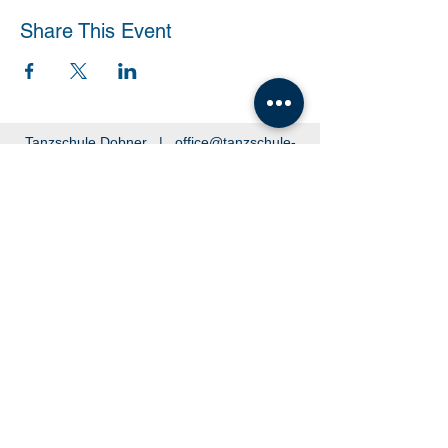
Share This Event
Tanzschule Dobner |
office@tanzschule-
dobner.at
2540 Bad Vöslau - Hanuschgasse 1/3 |
2362 Biedermannsdorf - Josef Bauer Straße
30
© 2026 by Tanzschule Dobner
© 2026 by Tanzschule Dobner