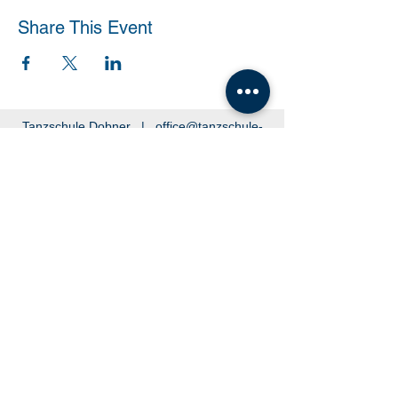
Share This Event
Tanzschule Dobner |
office@tanzschule-
dobner.at
2540 Bad Vöslau - Hanuschgasse 1/3 |
2362 Biedermannsdorf - Josef Bauer Straße
30
© 2026 by Tanzschule Dobner
© 2026 by Tanzschule Dobner