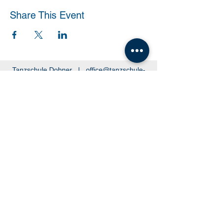
Share This Event
Tanzschule Dobner |
office@tanzschule-
dobner.at
2540 Bad Vöslau - Hanuschgasse 1/3 |
2362 Biedermannsdorf - Josef Bauer Straße
30
© 2026 by Tanzschule Dobner
© 2026 by Tanzschule Dobner