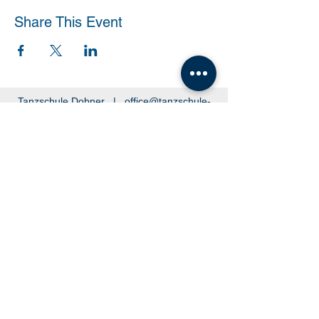
Share This Event
Tanzschule Dobner |
office@tanzschule-
dobner.at
2540 Bad Vöslau - Hanuschgasse 1/3 |
2362 Biedermannsdorf - Josef Bauer Straße
30
© 2026 by Tanzschule Dobner
© 2026 by Tanzschule Dobner