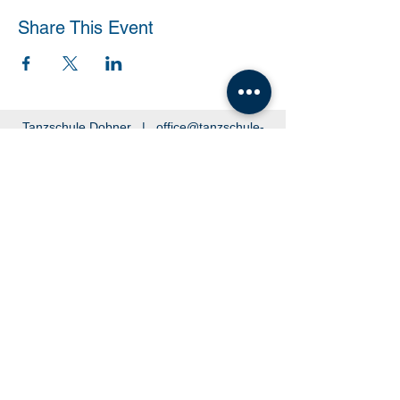
Share This Event
Tanzschule Dobner |
office@tanzschule-
dobner.at
2540 Bad Vöslau - Hanuschgasse 1/3 |
2362 Biedermannsdorf - Josef Bauer Straße
30
© 2026 by Tanzschule Dobner
© 2026 by Tanzschule Dobner