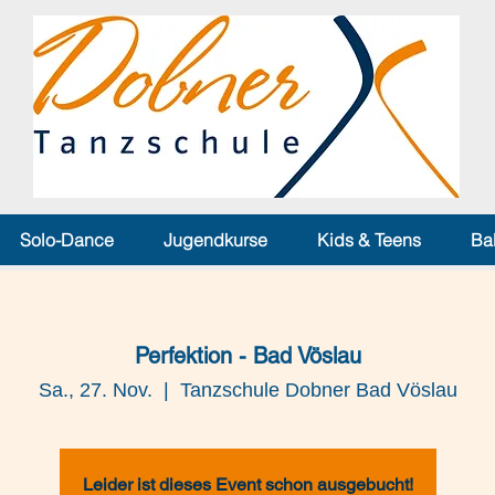
Solo-Dance
Jugendkurse
Kids & Teens
Ba
Perfektion - Bad Vöslau
Sa., 27. Nov.
  |  
Tanzschule Dobner Bad Vöslau
Leider ist dieses Event schon ausgebucht!