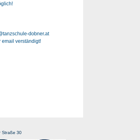
glich!
e@tanzschule-dobner.at
 email verständigt!
r Straße 30