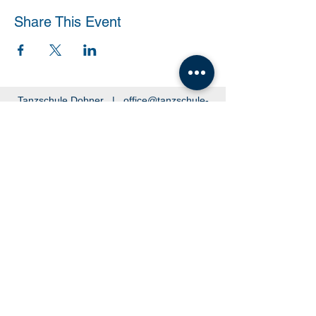
Share This Event
Tanzschule Dobner |
office@tanzschule-
dobner.at
2540 Bad Vöslau - Hanuschgasse 1/3 |
2362 Biedermannsdorf - Josef Bauer Straße
30
© 2026 by Tanzschule Dobner
© 2026 by Tanzschule Dobner