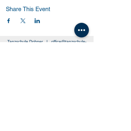
Share This Event
Tanzschule Dobner |
office@tanzschule-
dobner.at
2540 Bad Vöslau - Hanuschgasse 1/3 |
2362 Biedermannsdorf - Josef Bauer Straße
30
© 2026 by Tanzschule Dobner
© 2026 by Tanzschule Dobner