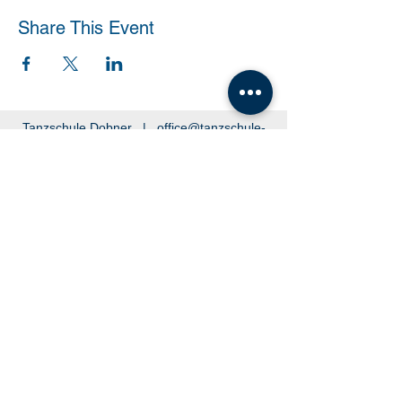
Share This Event
Tanzschule Dobner |
office@tanzschule-
dobner.at
2540 Bad Vöslau - Hanuschgasse 1/3 |
2362 Biedermannsdorf - Josef Bauer Straße
30
© 2026 by Tanzschule Dobner
© 2026 by Tanzschule Dobner