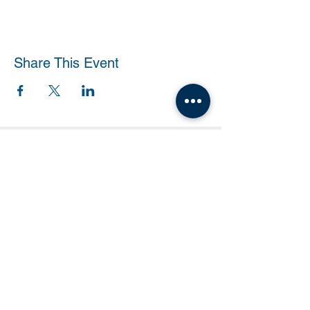
Share This Event
Tanzschule Dobner |
office@tanzschule-
dobner.at
2540 Bad Vöslau - Hanuschgasse 1/3 |
2362 Biedermannsdorf - Josef Bauer Straße
30
© 2026 by Tanzschule Dobner
© 2026 by Tanzschule Dobner