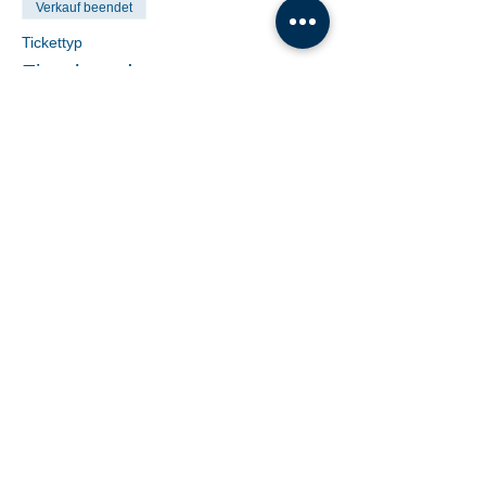
Verkauf beendet
Tickettyp
Einzelstunde
Preis
€ 19,00
Share This Event
Tanzschule Dobner |
office@tanzschule-
dobner.at
2540 Bad Vöslau - Hanuschgasse 1/3 |
2362 Biedermannsdorf - Josef Bauer Straße