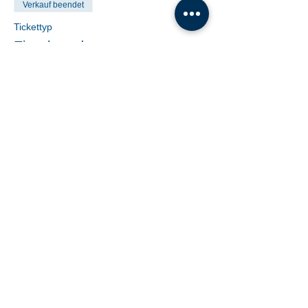
Verkauf beendet
Tickettyp
Einzelstunde
Preis
€ 19,00
Share This Event
Tanzschule Dobner |
office@tanzschule-
dobner.at
2540 Bad Vöslau - Hanuschgasse 1/3 |
2362 Biedermannsdorf - Josef Bauer Straße