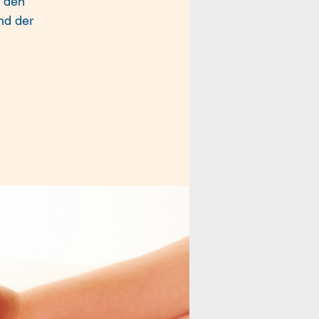
e den
nd der