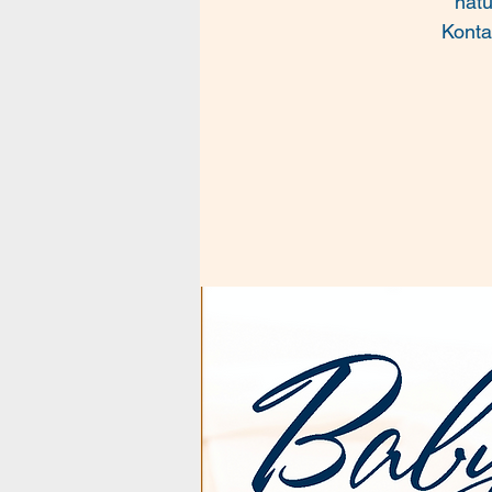
natü
Konta