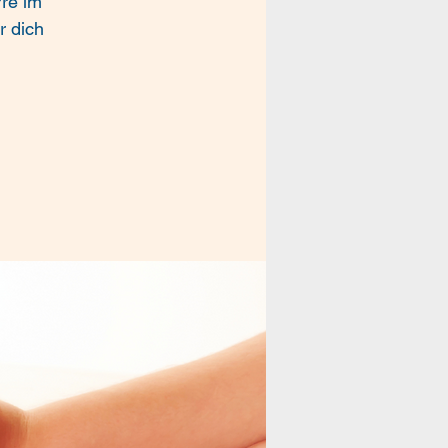
re im
r dich