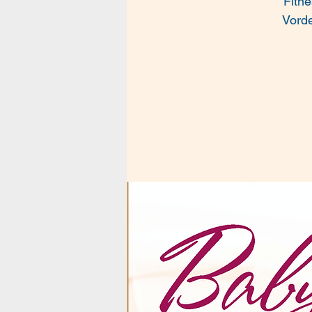
Fitn
Vorde