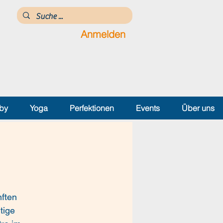
Anmelden
by
Yoga
Perfektionen
Events
Über uns
ften
tige