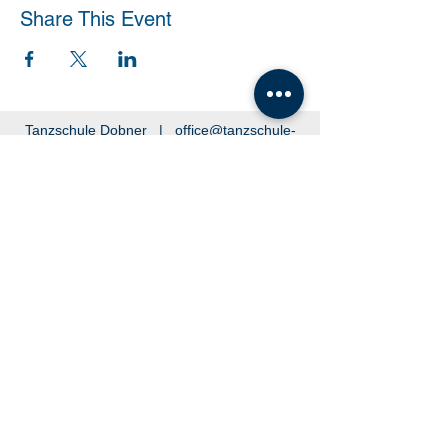
Share This Event
Tanzschule Dobner |
office@tanzschule-
dobner.at
2540 Bad Vöslau - Hanuschgasse 1/3 |
2362 Biedermannsdorf - Josef Bauer Straße
30
© 2026 by Tanzschule Dobner
© 2026 by Tanzschule Dobner