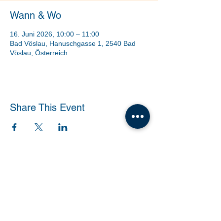
Wann & Wo
16. Juni 2026, 10:00 – 11:00
Bad Vöslau, Hanuschgasse 1, 2540 Bad
Vöslau, Österreich
Share This Event
Tanzschule Dobner |
office@tanzschule-
dobner.at
2540 Bad Vöslau - Hanuschgasse 1/3 |
2362 Biedermannsdorf - Josef Bauer Straße
30
© 2026 by Tanzschule Dobner