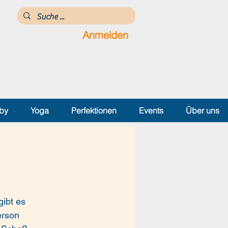
Anmelden
by
Yoga
Perfektionen
Events
Über uns
ibt es
erson