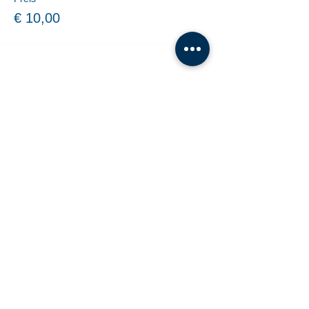
€ 10,00
Share This Event
Tanzschule Dobner |
office@tanzschule-
dobner.at
2540 Bad Vöslau - Hanuschgasse 1/3 |
2362 Biedermannsdorf - Josef Bauer Straße
30
© 2026 by Tanzschule Dobner