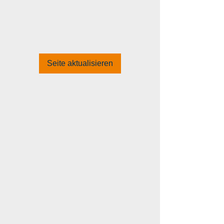
geladen
Bitte die Seite aktualisieren und
es erneut versuchen.
Seite aktualisieren