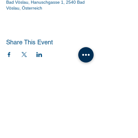
Bad Vöslau, Hanuschgasse 1, 2540 Bad
Vöslau, Österreich
Share This Event
Tanzschule Dobner |
office@tanzschule-
dobner.at
2540 Bad Vöslau - Hanuschgasse 1/3 |
2362 Biedermannsdorf - Josef Bauer Straße
30
© 2026 by Tanzschule Dobner
© 2026 by Tanzschule Dobner