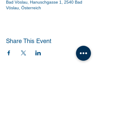
Bad Vöslau, Hanuschgasse 1, 2540 Bad
Vöslau, Österreich
Share This Event
Tanzschule Dobner |
office@tanzschule-
dobner.at
2540 Bad Vöslau - Hanuschgasse 1/3 |
2362 Biedermannsdorf - Josef Bauer Straße
30
© 2026 by Tanzschule Dobner
© 2026 by Tanzschule Dobner