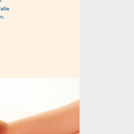
m
afie
n.