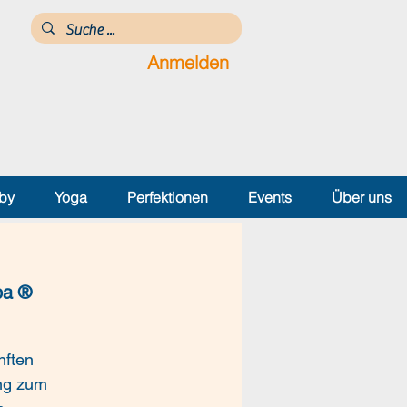
Anmelden
by
Yoga
Perfektionen
Events
Über uns
ba ®
nften
ng zum