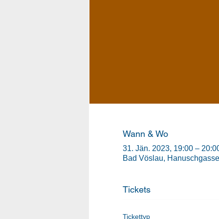
Wann & Wo
31. Jän. 2023, 19:00 – 20:0
Bad Vöslau, Hanuschgasse 
Tickets
Tickettyp