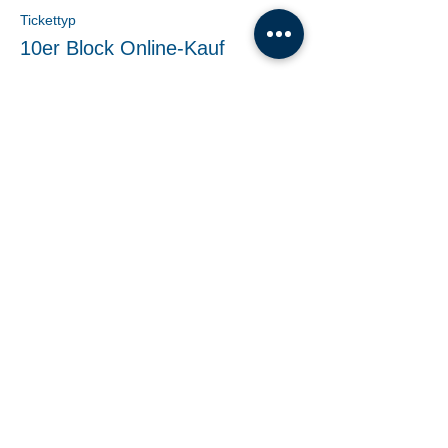
Tickettyp
10er Block Online-Kauf
Mehr Infos
Preis
€ 140,00
Share This Event
Tanzschule Dobner |
office@tanzschule-
dobner.at
2540 Bad Vöslau - Hanuschgasse 1/3 |