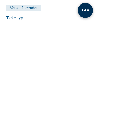
Verkauf beendet
Tickettyp
Einzelstunde
Preis
€ 19,00
Share This Event
Tanzschule Dobner |
office@tanzschule-
dobner.at
2540 Bad Vöslau - Hanuschgasse 1/3 |