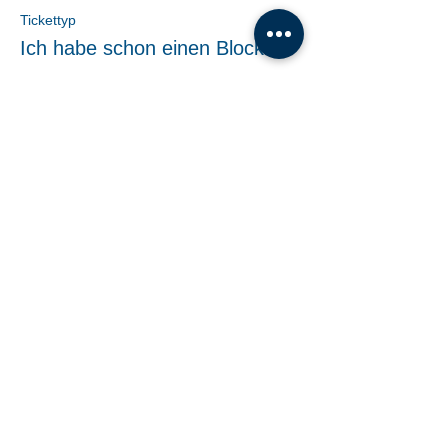
Tickettyp
Ich habe schon einen Block.
Mehr Infos
Preis
€ 0,00
Share This Event
Tanzschule Dobner |
office@tanzschule-
dobner.at
2540 Bad Vöslau - Hanuschgasse 1/3 |